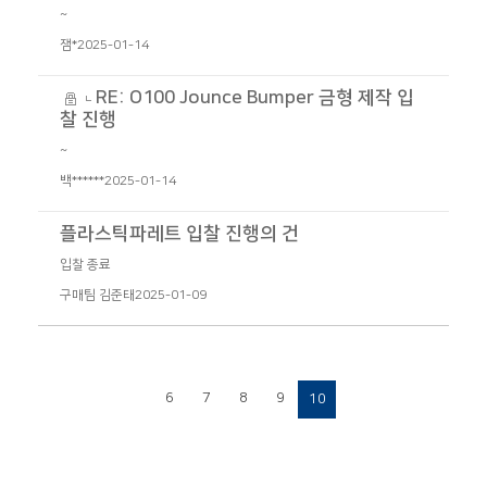
~
잼*
2025-01-14
RE: O100 Jounce Bumper 금형 제작 입
찰 진행
~
백******
2025-01-14
플라스틱파레트 입찰 진행의 건
입찰 종료
구매팀 김준태
2025-01-09
6
7
8
9
10